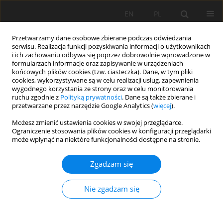
EN
PL
Przetwarzamy dane osobowe zbierane podczas odwiedzania
serwisu. Realizacja funkcji pozyskiwania informacji o użytkownikach
i ich zachowaniu odbywa się poprzez dobrowolnie wprowadzone w
formularzach informacje oraz zapisywanie w urządzeniach
końcowych plików cookies (tzw. ciasteczka). Dane, w tym pliki
cookies, wykorzystywane są w celu realizacji usług, zapewnienia
wygodnego korzystania ze strony oraz w celu monitorowania
ruchu zgodnie z
Polityką prywatności
. Dane są także zbierane i
przetwarzane przez narzędzie Google Analytics (
więcej
).
Autor
Eliana Coral-Paredes
Możesz zmienić ustawienia cookies w swojej przeglądarce.
Ograniczenie stosowania plików cookies w konfiguracji przeglądarki
może wpłynąć na niektóre funkcjonalności dostępne na stronie.
PRACA ORYGINALNA
Zgadzam się
Carbon sequestration and soil quality in different
land uses in the Ramsar Wetland La Cocha,
Nie zgadzam się
Colombia
Eliana Coral-Paredes
,
Juan Carlos Loaiza-Usuga
,
Tatiana Rondon-Salas
,
Jenny Huertas