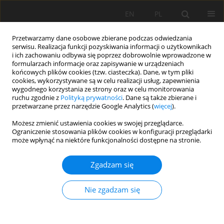
EN
PL
Przetwarzamy dane osobowe zbierane podczas odwiedzania
serwisu. Realizacja funkcji pozyskiwania informacji o użytkownikach
i ich zachowaniu odbywa się poprzez dobrowolnie wprowadzone w
formularzach informacje oraz zapisywanie w urządzeniach
końcowych plików cookies (tzw. ciasteczka). Dane, w tym pliki
cookies, wykorzystywane są w celu realizacji usług, zapewnienia
wygodnego korzystania ze strony oraz w celu monitorowania
ruchu zgodnie z
Polityką prywatności
. Dane są także zbierane i
przetwarzane przez narzędzie Google Analytics (
więcej
).
Soil Science Annual
jest kontynuacją
Możesz zmienić ustawienia cookies w swojej przeglądarce.
"Roczników Gleboznawczych" –
Ograniczenie stosowania plików cookies w konfiguracji przeglądarki
może wpłynąć na niektóre funkcjonalności dostępne na stronie.
czasopisma wydawanego przez
Polskie Towarzystwo Gleboznawcze
od 1950 roku.
Soil Science Annual
Zgadzam się
jest kwartalnikiem, w którym
publikowane są artykuły
Nie zgadzam się
oryginalne, artykuły przekrojowe i
krótkie komunikaty poświęcone
szerokiemu spektrum zagadnień