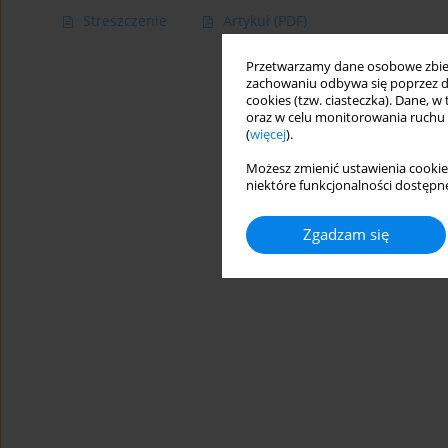
Streszczenie
Artykuł
(PDF)
Przetwarzamy dane osobowe zbiera
zachowaniu odbywa się poprzez d
cookies (tzw. ciasteczka). Dane, w
oraz w celu monitorowania ruchu
(
więcej
).
Możesz zmienić ustawienia cookie
niektóre funkcjonalności dostępne
Zgadzam się