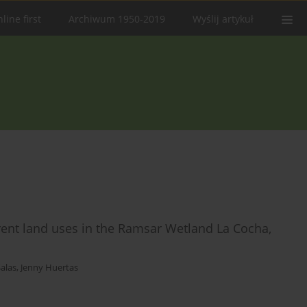
line first
Archiwum 1950-2019
Wyślij artykuł
erent land uses in the Ramsar Wetland La Cocha,
alas
,
Jenny Huertas