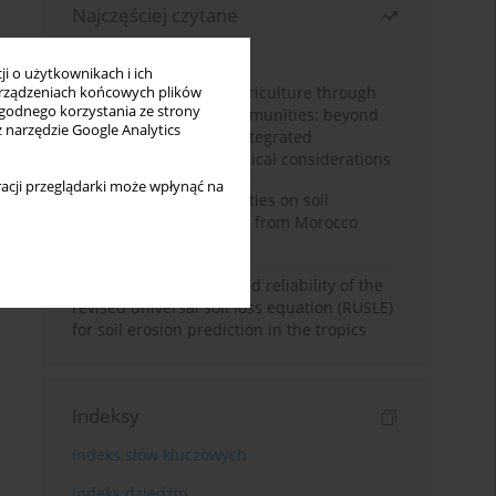
Najczęściej czytane
Miesiąc
Rok
i o użytkownikach i ich
Towards sustainable agriculture through
rządzeniach końcowych plików
wygodnego korzystania ze strony
synthetic microbial communities: beyond
z narzędzie Google Analytics
multifunctional roles, integrated
applications, and ecological considerations
acji przeglądarki może wpłynąć na
Impacts of mining activities on soil
properties: case studies from Morocco
mine sites
Revisiting the questioned reliability of the
revised universal soil loss equation (RUSLE)
for soil erosion prediction in the tropics
Indeksy
Indeks słów kluczowych
Indeks dziedzin