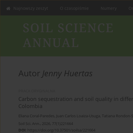
Najnowszy zeszyt
O czasopiśmie
Numery
On
Autor
Jenny Huertas
PRACA ORYGINALNA
Carbon sequestration and soil quality in diff
Colombia
Eliana Coral-Paredes
,
Juan Carlos Loaiza-Usuga
,
Tatiana Rondon-S
Soil Sci. Ann., 2026, 77(1)221664
DOI
:
https://doi.org/10.37501/soilsa/221664