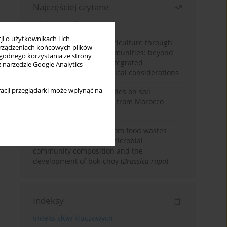
Najczęściej czytane
Miesiąc
Rok
i o użytkownikach i ich
Towards sustainable agriculture through
rządzeniach końcowych plików
synthetic microbial communities: beyond
wygodnego korzystania ze strony
multifunctional roles, integrated
z narzędzie Google Analytics
applications, and ecological considerations
acji przeglądarki może wpłynąć na
Impacts of mining activities on soil
properties: case studies from Morocco
mine sites
Bio-organic fertilizers from food wastes
induce changes in soil microbial
community composition and the
development of bok-choy (
Brassica rapa
)
Indeksy
Indeks słów kluczowych