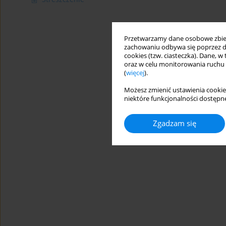
Przetwarzamy dane osobowe zbiera
zachowaniu odbywa się poprzez d
cookies (tzw. ciasteczka). Dane, w
oraz w celu monitorowania ruchu
(
więcej
).
Możesz zmienić ustawienia cookie
niektóre funkcjonalności dostępne
Zgadzam się