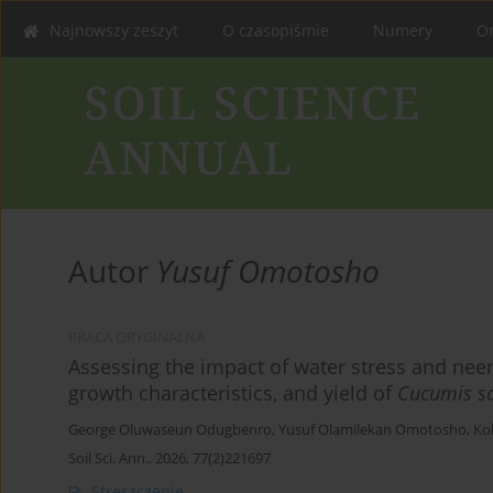
Najnowszy zeszyt
O czasopiśmie
Numery
On
Autor
Yusuf Omotosho
PRACA ORYGINALNA
Assessing the impact of water stress and neem
growth characteristics, and yield of
Cucumis sa
George Oluwaseun Odugbenro
,
Yusuf Olamilekan Omotosho
,
Ko
Soil Sci. Ann., 2026, 77(2)221697
Streszczenie