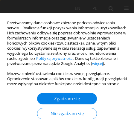
EN
PL
Przetwarzamy dane osobowe zbierane podczas odwiedzania
serwisu. Realizacja funkcji pozyskiwania informacji o użytkownikach
i ich zachowaniu odbywa się poprzez dobrowolnie wprowadzone w
formularzach informacje oraz zapisywanie w urządzeniach
końcowych plików cookies (tzw. ciasteczka). Dane, w tym pliki
cookies, wykorzystywane są w celu realizacji usług, zapewnienia
wygodnego korzystania ze strony oraz w celu monitorowania
ruchu zgodnie z
Polityką prywatności
. Dane są także zbierane i
przetwarzane przez narzędzie Google Analytics (
więcej
).
Autor
Sunday Obalum
Możesz zmienić ustawienia cookies w swojej przeglądarce.
Ograniczenie stosowania plików cookies w konfiguracji przeglądarki
może wpłynąć na niektóre funkcjonalności dostępne na stronie.
PRACA PRZEGLĄDOWA
Zgadzam się
Revisiting the questioned reliability of the revised
universal soil loss equation (RUSLE) for soil
Nie zgadzam się
erosion prediction in the tropics
Enya Anari Akpa
,
Sunday E. Obalum
,
Charles A. Igwe
Soil Sci. Ann., 2024, 75(2)189538