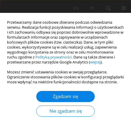
EN
PL
Przetwarzamy dane osobowe zbierane podczas odwiedzania
serwisu. Realizacja funkcji pozyskiwania informacji o użytkownikach
i ich zachowaniu odbywa się poprzez dobrowolnie wprowadzone w
formularzach informacje oraz zapisywanie w urządzeniach
końcowych plików cookies (tzw. ciasteczka). Dane, w tym pliki
cookies, wykorzystywane są w celu realizacji usług, zapewnienia
wygodnego korzystania ze strony oraz w celu monitorowania
ruchu zgodnie z
Polityką prywatności
. Dane są także zbierane i
przetwarzane przez narzędzie Google Analytics (
więcej
).
2/2022 vol. 73
Możesz zmienić ustawienia cookies w swojej przeglądarce.
Ograniczenie stosowania plików cookies w konfiguracji przeglądarki
może wpłynąć na niektóre funkcjonalności dostępne na stronie.
PRACA ORYGINALNA
Zgadzam się
Effect of Monocalcium
Phosphate on the
Nie zgadzam się
Concentration of Cadmium