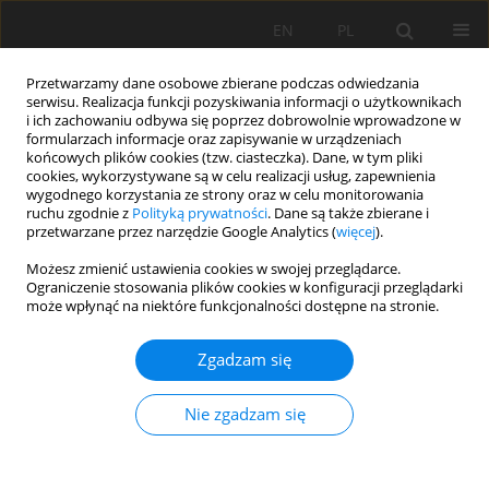
EN
PL
Przetwarzamy dane osobowe zbierane podczas odwiedzania
serwisu. Realizacja funkcji pozyskiwania informacji o użytkownikach
i ich zachowaniu odbywa się poprzez dobrowolnie wprowadzone w
formularzach informacje oraz zapisywanie w urządzeniach
końcowych plików cookies (tzw. ciasteczka). Dane, w tym pliki
cookies, wykorzystywane są w celu realizacji usług, zapewnienia
wygodnego korzystania ze strony oraz w celu monitorowania
ruchu zgodnie z
Polityką prywatności
. Dane są także zbierane i
przetwarzane przez narzędzie Google Analytics (
więcej
).
2/2026 vol. 77
Możesz zmienić ustawienia cookies w swojej przeglądarce.
Ograniczenie stosowania plików cookies w konfiguracji przeglądarki
może wpłynąć na niektóre funkcjonalności dostępne na stronie.
PRACA ORYGINALNA
Zgadzam się
Agronomic biofortification of
potato through Zn foliar and
Nie zgadzam się
soil fertilization