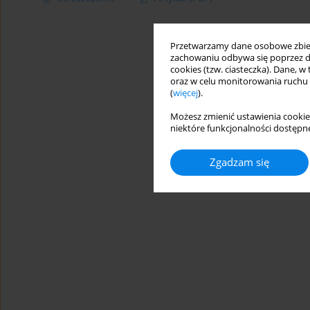
Przetwarzamy dane osobowe zbiera
zachowaniu odbywa się poprzez d
cookies (tzw. ciasteczka). Dane, w
oraz w celu monitorowania ruchu
(
więcej
).
Możesz zmienić ustawienia cookie
niektóre funkcjonalności dostępne
Zgadzam się