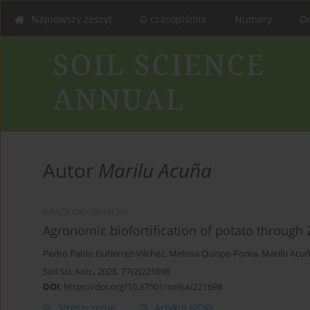
Najnowszy zeszyt
O czasopiśmie
Numery
On
Autor
Marilu Acuña
PRACA ORYGINALNA
Agronomic biofortification of potato through Zn
Pedro Pablo Gutierrez-Vilchez
,
Melissa Quispe-Poma
,
Marilu Acu
Soil Sci. Ann., 2026, 77(2)221698
DOI
:
https://doi.org/10.37501/soilsa/221698
Streszczenie
Artykuł
(PDF)