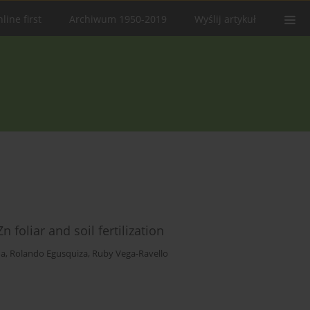
line first
Archiwum 1950-2019
Wyślij artykuł
 foliar and soil fertilization
ña
,
Rolando Egusquiza
,
Ruby Vega-Ravello