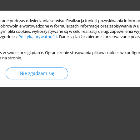
ne podczas odwiedzania serwisu. Realizacja funkcji pozyskiwania informacj
obrowolnie wprowadzone w formularzach informacje oraz zapisywanie w u
 tym pliki cookies, wykorzystywane są w celu realizacji usług, zapewnienia 
 zgodnie z
Polityką prywatności
. Dane są także zbierane i przetwarzane prze
s w swojej przeglądarce. Ograniczenie stosowania plików cookies w konfigur
 na stronie.
Nie zgadzam się