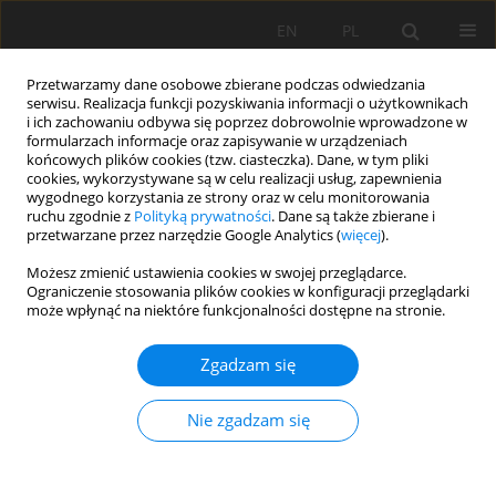
EN
PL
Przetwarzamy dane osobowe zbierane podczas odwiedzania
serwisu. Realizacja funkcji pozyskiwania informacji o użytkownikach
i ich zachowaniu odbywa się poprzez dobrowolnie wprowadzone w
formularzach informacje oraz zapisywanie w urządzeniach
końcowych plików cookies (tzw. ciasteczka). Dane, w tym pliki
cookies, wykorzystywane są w celu realizacji usług, zapewnienia
wygodnego korzystania ze strony oraz w celu monitorowania
ruchu zgodnie z
Polityką prywatności
. Dane są także zbierane i
przetwarzane przez narzędzie Google Analytics (
więcej
).
Autor
Abolfath Moradi
Możesz zmienić ustawienia cookies w swojej przeglądarce.
Ograniczenie stosowania plików cookies w konfiguracji przeglądarki
może wpłynąć na niektóre funkcjonalności dostępne na stronie.
PRACA PRZEGLĄDOWA
Zgadzam się
Zastosowanie halofitów do fitoremediacji
zasolonych gleb i wód: nowe mechanizmy,
Nie zgadzam się
obiecujące gatunki i wyzwania
Hadi Pirasteh-Anosheh
,
Amir Parnian
,
Abolfath Moradi
,
Agnieszka
Piernik
,
Pedro Garcia Caparros
,
Piotr Hulisz