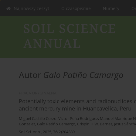
Najnowszy zeszyt
O czasopiśmie
Numery
On
Autor
Galo Patiño Camargo
PRACA ORYGINALNA
Potentially toxic elements and radionuclides c
ancient mercury mine in Huancavelica, Peru
Miguel Castillo Corzo
,
Victor Peña Rodríguez
,
Manuel Manrique N
Gonzalez
,
Galo Patiño Camargo
,
Crispin H.W. Barnes
,
Jesus Sánche
Soil Sci. Ann., 2025, 76(2)204389