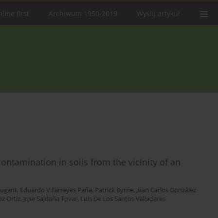
line first
Archiwum 1950-2019
Wyślij artykuł
ontamination in soils from the vicinity of an
ugent
,
Eduardo Villarreyes Peña
,
Patrick Byrne
,
Juan Carlos González
z Ortiz
,
Jose Saldaña Tovar
,
Luis De Los Santos Valladares