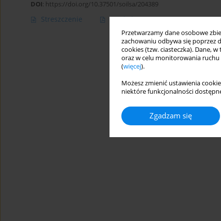
DOI
:
https://doi.org/10.37501/soilsa/204389
Streszczenie
Artykuł
(PDF)
Przetwarzamy dane osobowe zbiera
zachowaniu odbywa się poprzez d
cookies (tzw. ciasteczka). Dane, w
oraz w celu monitorowania ruchu
(
więcej
).
Możesz zmienić ustawienia cookie
niektóre funkcjonalności dostępne
Zgadzam się