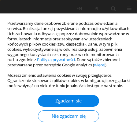
EN
PL
Przetwarzamy dane osobowe zbierane podczas odwiedzania
serwisu. Realizacja funkcji pozyskiwania informacji o użytkownikach
i ich zachowaniu odbywa się poprzez dobrowolnie wprowadzone w
formularzach informacje oraz zapisywanie w urządzeniach
końcowych plików cookies (tzw. ciasteczka). Dane, w tym pliki
cookies, wykorzystywane są w celu realizacji usług, zapewnienia
wygodnego korzystania ze strony oraz w celu monitorowania
ruchu zgodnie z
Polityką prywatności
. Dane są także zbierane i
przetwarzane przez narzędzie Google Analytics (
więcej
).
Autor
Joko Maryanto
Możesz zmienić ustawienia cookies w swojej przeglądarce.
Ograniczenie stosowania plików cookies w konfiguracji przeglądarki
może wpłynąć na niektóre funkcjonalności dostępne na stronie.
PRACA ORYGINALNA
Zgadzam się
The biochemical characteristics of phosphate
bacteria capable of increasing soil phosphorus
Nie zgadzam się
bioavailability in Andisols
Tamad Tamad
,
Ismangil Ismangil
,
Joko Maryanto
Soil Sci. Ann., 2020, 71(2), 125-132