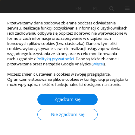
EN
PL
Przetwarzamy dane osobowe zbierane podczas odwiedzania
serwisu. Realizacja funkcji pozyskiwania informacji o użytkownikach
i ich zachowaniu odbywa się poprzez dobrowolnie wprowadzone w
formularzach informacje oraz zapisywanie w urządzeniach
końcowych plików cookies (tzw. ciasteczka). Dane, w tym pliki
cookies, wykorzystywane są w celu realizacji usług, zapewnienia
wygodnego korzystania ze strony oraz w celu monitorowania
ruchu zgodnie z
Polityką prywatności
. Dane są także zbierane i
przetwarzane przez narzędzie Google Analytics (
więcej
).
Autor
Jakub Kostecki
Możesz zmienić ustawienia cookies w swojej przeglądarce.
Ograniczenie stosowania plików cookies w konfiguracji przeglądarki
może wpłynąć na niektóre funkcjonalności dostępne na stronie.
PRACA ORYGINALNA
Soil salinity assessment from satellite data in the
Zgadzam się
Trans-Ural steppe zone (Southern Ural, Russia)
Azamat Suleymanov
,
Ilyusya Gabbasova
,
Evgeny Abakumov
,
Jakub
Nie zgadzam się
Kostecki
Soil Sci. Ann., 2021, 72(1)132233
DOI
:
https://doi.org/10.37501/soilsa/132233