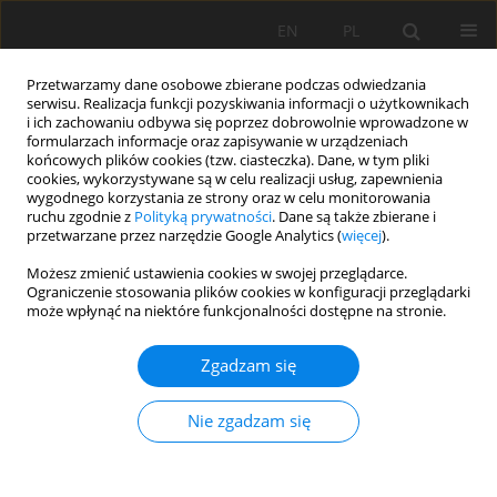
EN
PL
Przetwarzamy dane osobowe zbierane podczas odwiedzania
serwisu. Realizacja funkcji pozyskiwania informacji o użytkownikach
i ich zachowaniu odbywa się poprzez dobrowolnie wprowadzone w
formularzach informacje oraz zapisywanie w urządzeniach
końcowych plików cookies (tzw. ciasteczka). Dane, w tym pliki
cookies, wykorzystywane są w celu realizacji usług, zapewnienia
wygodnego korzystania ze strony oraz w celu monitorowania
ruchu zgodnie z
Polityką prywatności
. Dane są także zbierane i
przetwarzane przez narzędzie Google Analytics (
więcej
).
Autor
Nigora Khalilova
Możesz zmienić ustawienia cookies w swojej przeglądarce.
Ograniczenie stosowania plików cookies w konfiguracji przeglądarki
Ikhtiyorovna
może wpłynąć na niektóre funkcjonalności dostępne na stronie.
Zgadzam się
PRACA ORYGINALNA
The influence of the application of
Nie zgadzam się
biopreparations on the biological activity of the
soil and the yield of cotton on irrigated meadow-
alluvial soils