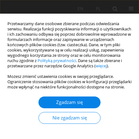
EN
PL
Przetwarzamy dane osobowe zbierane podczas odwiedzania
serwisu. Realizacja funkcji pozyskiwania informacji o użytkownikach
i ich zachowaniu odbywa się poprzez dobrowolnie wprowadzone w
formularzach informacje oraz zapisywanie w urządzeniach
końcowych plików cookies (tzw. ciasteczka). Dane, w tym pliki
cookies, wykorzystywane są w celu realizacji usług, zapewnienia
wygodnego korzystania ze strony oraz w celu monitorowania
ruchu zgodnie z
Polityką prywatności
. Dane są także zbierane i
przetwarzane przez narzędzie Google Analytics (
więcej
).
Autor
Nuttapon Khongdee
Możesz zmienić ustawienia cookies w swojej przeglądarce.
Ograniczenie stosowania plików cookies w konfiguracji przeglądarki
może wpłynąć na niektóre funkcjonalności dostępne na stronie.
PRACA ORYGINALNA
An impact of agroforestry-based coffee
Zgadzam się
cultivation and nitrogen fertilization on soil
carbon dynamics and microbial metabolic
Nie zgadzam się
activity: a controlled incubation study
Sasiprapa Kullachonphuri
,
Phonlawat Soilueang
,
Piyaphad
Ninlaphong
,
Yupa Chromkaew
,
Kesinee Iamsaard
,
Nuttapon