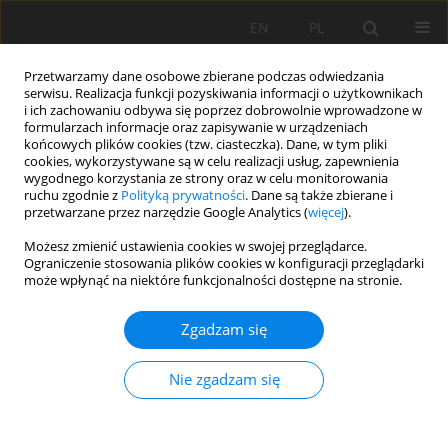
EN
PL
Przetwarzamy dane osobowe zbierane podczas odwiedzania
serwisu. Realizacja funkcji pozyskiwania informacji o użytkownikach
i ich zachowaniu odbywa się poprzez dobrowolnie wprowadzone w
formularzach informacje oraz zapisywanie w urządzeniach
końcowych plików cookies (tzw. ciasteczka). Dane, w tym pliki
cookies, wykorzystywane są w celu realizacji usług, zapewnienia
wygodnego korzystania ze strony oraz w celu monitorowania
ruchu zgodnie z
Polityką prywatności
. Dane są także zbierane i
przetwarzane przez narzędzie Google Analytics (
więcej
).
Autor
Somchai Butnan
Możesz zmienić ustawienia cookies w swojej przeglądarce.
Ograniczenie stosowania plików cookies w konfiguracji przeglądarki
może wpłynąć na niektóre funkcjonalności dostępne na stronie.
PRACA ORYGINALNA
Effects of cricket feces application on soil colloid
Zgadzam się
surface charges and carbon fractions: A nutrient
retention improving opportunity in tropical acidic
Nie zgadzam się
sandy soil
Somchai Butnan
,
Saranya Autaiwat
,
Pranee Sriraj