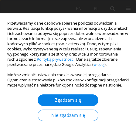
EN
PL
Przetwarzamy dane osobowe zbierane podczas odwiedzania
serwisu. Realizacja funkcji pozyskiwania informacji o użytkownikach
i ich zachowaniu odbywa się poprzez dobrowolnie wprowadzone w
formularzach informacje oraz zapisywanie w urządzeniach
końcowych plików cookies (tzw. ciasteczka). Dane, w tym pliki
cookies, wykorzystywane są w celu realizacji usług, zapewnienia
wygodnego korzystania ze strony oraz w celu monitorowania
ruchu zgodnie z
Polityką prywatności
. Dane są także zbierane i
przetwarzane przez narzędzie Google Analytics (
więcej
).
Autor
Semar Ahcène
Możesz zmienić ustawienia cookies w swojej przeglądarce.
Ograniczenie stosowania plików cookies w konfiguracji przeglądarki
może wpłynąć na niektóre funkcjonalności dostępne na stronie.
PRACA ORYGINALNA
Zgadzam się
Dynamics of soil hydraulic conductivity in
response to incremental changes in sodium
Nie zgadzam się
adsorption ratio: Evidence for soil structural
hysteresis
Louadj Yacine
,
Semar Ahcène
,
Belghemmaz Salah