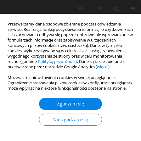
EN
PL
Przetwarzamy dane osobowe zbierane podczas odwiedzania
serwisu. Realizacja funkcji pozyskiwania informacji o użytkownikach
i ich zachowaniu odbywa się poprzez dobrowolnie wprowadzone w
formularzach informacje oraz zapisywanie w urządzeniach
końcowych plików cookies (tzw. ciasteczka). Dane, w tym pliki
cookies, wykorzystywane są w celu realizacji usług, zapewnienia
wygodnego korzystania ze strony oraz w celu monitorowania
ruchu zgodnie z
Polityką prywatności
. Dane są także zbierane i
przetwarzane przez narzędzie Google Analytics (
więcej
).
Autor
Enya Akpa
Możesz zmienić ustawienia cookies w swojej przeglądarce.
Ograniczenie stosowania plików cookies w konfiguracji przeglądarki
może wpłynąć na niektóre funkcjonalności dostępne na stronie.
PRACA PRZEGLĄDOWA
Zgadzam się
Revisiting the questioned reliability of the revised
universal soil loss equation (RUSLE) for soil
Nie zgadzam się
erosion prediction in the tropics
Enya Anari Akpa
,
Sunday E. Obalum
,
Charles A. Igwe
Soil Sci. Ann., 2024, 75(2)189538