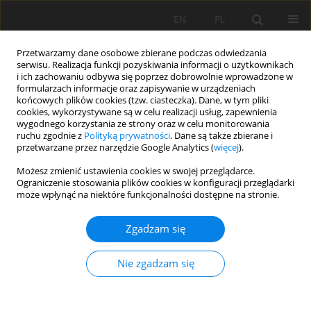
EN
PL
Przetwarzamy dane osobowe zbierane podczas odwiedzania
serwisu. Realizacja funkcji pozyskiwania informacji o użytkownikach
i ich zachowaniu odbywa się poprzez dobrowolnie wprowadzone w
formularzach informacje oraz zapisywanie w urządzeniach
końcowych plików cookies (tzw. ciasteczka). Dane, w tym pliki
cookies, wykorzystywane są w celu realizacji usług, zapewnienia
wygodnego korzystania ze strony oraz w celu monitorowania
ruchu zgodnie z
Polityką prywatności
. Dane są także zbierane i
przetwarzane przez narzędzie Google Analytics (
więcej
).
Autor
Zaid AlJanaby
Możesz zmienić ustawienia cookies w swojej przeglądarce.
Ograniczenie stosowania plików cookies w konfiguracji przeglądarki
może wpłynąć na niektóre funkcjonalności dostępne na stronie.
PRACA ORYGINALNA
Zgadzam się
Optimizing wheat yield and water use efficiency
using AquaCrop model calibration and validation
Nie zgadzam się
in various irrigation and tillage systems under
climate change
Alaa Mahdi Akol
,
Diaa Fliah Hassan
,
Rafal Jassim Mohammed
,
Zaid A.Z