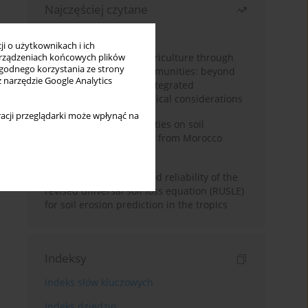
Najczęściej czytane
Miesiąc
Rok
i o użytkownikach i ich
Towards sustainable agriculture through
rządzeniach końcowych plików
wygodnego korzystania ze strony
synthetic microbial communities: beyond
z narzędzie Google Analytics
multifunctional roles, integrated
applications, and ecological considerations
acji przeglądarki może wpłynąć na
Impacts of mining activities on soil
properties: case studies from Morocco
mine sites
Revisiting the questioned reliability of the
revised universal soil loss equation (RUSLE)
for soil erosion prediction in the tropics
Indeksy
Indeks słów kluczowych
Indeks dziedzin