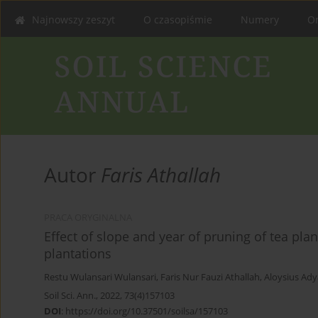
Najnowszy zeszyt
O czasopiśmie
Numery
On
Autor
Faris Athallah
PRACA ORYGINALNA
Effect of slope and year of pruning of tea pla
plantations
Restu Wulansari Wulansari
,
Faris Nur Fauzi Athallah
,
Aloysius Ad
Soil Sci. Ann., 2022, 73(4)157103
DOI
:
https://doi.org/10.37501/soilsa/157103