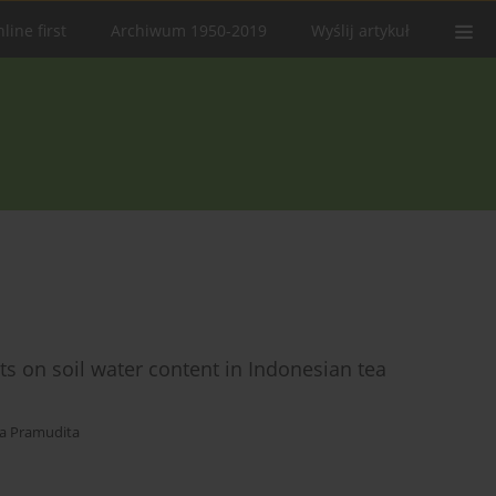
line first
Archiwum 1950-2019
Wyślij artykuł
nts on soil water content in Indonesian tea
ya Pramudita