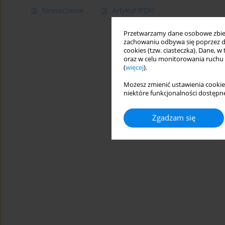
Streszczenie
Artykuł
(PDF)
Przetwarzamy dane osobowe zbiera
zachowaniu odbywa się poprzez d
cookies (tzw. ciasteczka). Dane, w
oraz w celu monitorowania ruchu
(
więcej
).
Możesz zmienić ustawienia cookie
niektóre funkcjonalności dostępne
Zgadzam się