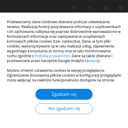
EN
PL
Przetwarzamy dane osobowe zbierane podczas odwiedzania
serwisu. Realizacja funkcji pozyskiwania informacji o użytkownikach
i ich zachowaniu odbywa się poprzez dobrowolnie wprowadzone w
formularzach informacje oraz zapisywanie w urządzeniach
końcowych plików cookies (tzw. ciasteczka). Dane, w tym pliki
cookies, wykorzystywane są w celu realizacji usług, zapewnienia
wygodnego korzystania ze strony oraz w celu monitorowania
ruchu zgodnie z
Polityką prywatności
. Dane są także zbierane i
przetwarzane przez narzędzie Google Analytics (
więcej
).
Autor
Dmytro Baranskyi
Możesz zmienić ustawienia cookies w swojej przeglądarce.
Ograniczenie stosowania plików cookies w konfiguracji przeglądarki
może wpłynąć na niektóre funkcjonalności dostępne na stronie.
PRACA ORYGINALNA
Zgadzam się
Klasyfikacja gleb Ukrainy i jej korelacja z WRB
(2022)
Nie zgadzam się
Halyna Ivanyuk
,
Taras Yamelynets
,
Ihor Papish
,
Petro Hnativ
,
Zenoviy
Pankiv
,
Oksana Bonishko
,
Viktor Ivaniuk
,
Oksana Haskevych
,
Dmytro
Baranskyi
,
Mariya Avhustynovych