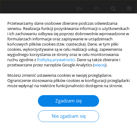
EN
PL
Przetwarzamy dane osobowe zbierane podczas odwiedzania
serwisu. Realizacja funkcji pozyskiwania informacji o użytkownikach
i ich zachowaniu odbywa się poprzez dobrowolnie wprowadzone w
formularzach informacje oraz zapisywanie w urządzeniach
końcowych plików cookies (tzw. ciasteczka). Dane, w tym pliki
cookies, wykorzystywane są w celu realizacji usług, zapewnienia
wygodnego korzystania ze strony oraz w celu monitorowania
ruchu zgodnie z
Polityką prywatności
. Dane są także zbierane i
przetwarzane przez narzędzie Google Analytics (
więcej
).
Autor
Silvia Casini
Możesz zmienić ustawienia cookies w swojej przeglądarce.
Ograniczenie stosowania plików cookies w konfiguracji przeglądarki
może wpłynąć na niektóre funkcjonalności dostępne na stronie.
PRACA ORYGINALNA
Zgadzam się
Evaluation of the effects of short-term
amendment with olive mill pomace on some soil
Nie zgadzam się
properties
Nawal Mekersi
,
Kenza Kadi
,
Silvia Casini
,
Dalila Addad
,
Asma Amari
,
Sabrina Lekmine