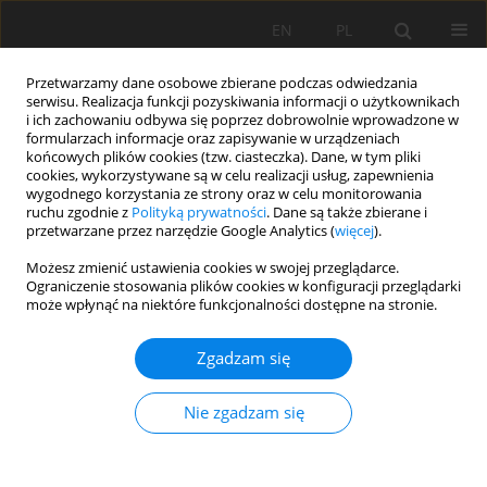
EN
PL
Przetwarzamy dane osobowe zbierane podczas odwiedzania
serwisu. Realizacja funkcji pozyskiwania informacji o użytkownikach
i ich zachowaniu odbywa się poprzez dobrowolnie wprowadzone w
formularzach informacje oraz zapisywanie w urządzeniach
końcowych plików cookies (tzw. ciasteczka). Dane, w tym pliki
cookies, wykorzystywane są w celu realizacji usług, zapewnienia
wygodnego korzystania ze strony oraz w celu monitorowania
ruchu zgodnie z
Polityką prywatności
. Dane są także zbierane i
przetwarzane przez narzędzie Google Analytics (
więcej
).
Autor
Nguyen Dai
Możesz zmienić ustawienia cookies w swojej przeglądarce.
Ograniczenie stosowania plików cookies w konfiguracji przeglądarki
może wpłynąć na niektóre funkcjonalności dostępne na stronie.
PRACA ORYGINALNA
Zgadzam się
Impact of steel slag fertilizer on acid sulfate soils
used for rice cultivation: a case study in An Giang
Nie zgadzam się
Province, Vietnam
Vo Quang Minh
,
Le Van Khoa
,
Thai Thanh Du
,
Nguyen Thi Ha Mi
,
Nguyen Thi Phuong Dai