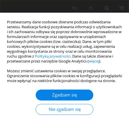
EN
PL
Przetwarzamy dane osobowe zbierane podczas odwiedzania
serwisu. Realizacja funkcji pozyskiwania informacji o użytkownikach
i ich zachowaniu odbywa się poprzez dobrowolnie wprowadzone w
formularzach informacje oraz zapisywanie w urządzeniach
końcowych plików cookies (tzw. ciasteczka). Dane, w tym pliki
cookies, wykorzystywane są w celu realizacji usług, zapewnienia
wygodnego korzystania ze strony oraz w celu monitorowania
ruchu zgodnie z
Polityką prywatności
. Dane są także zbierane i
przetwarzane przez narzędzie Google Analytics (
więcej
).
Autor
Muhammad Faried
Możesz zmienić ustawienia cookies w swojej przeglądarce.
Ograniczenie stosowania plików cookies w konfiguracji przeglądarki
może wpłynąć na niektóre funkcjonalności dostępne na stronie.
PRACA ORYGINALNA
Zgadzam się
Assessing five different soil nutrient extraction
techniques on Cambisols for a practical
Nie zgadzam się
evaluation of potassium and phosphorus
availability in chili cultivation
Rahmansyah Dermawan
,
Anas Dinurrohman Susila
,
Purwono