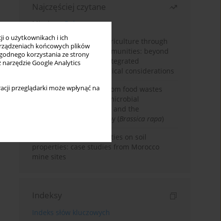
Najczęściej czytane
Miesiąc
Rok
i o użytkownikach i ich
Towards sustainable agriculture through
rządzeniach końcowych plików
synthetic microbial communities: beyond
wygodnego korzystania ze strony
multifunctional roles, integrated
z narzędzie Google Analytics
applications, and ecological considerations
acji przeglądarki może wpłynąć na
Bio-organic fertilizers from food wastes
induce changes in soil microbial
community composition and the
development of bok-choy (
Brassica rapa
)
Impacts of mining activities on soil
properties: case studies from Morocco
mine sites
Indeksy
Indeks słów kluczowych