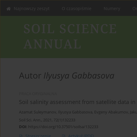
Najnowszy zeszyt
O czasopiśmie
Numery
On
Autor
Ilyusya Gabbasova
PRACA ORYGINALNA
Soil salinity assessment from satellite data i
Azamat Suleymanov
,
Ilyusya Gabbasova
,
Evgeny Abakumov
,
Jak
Soil Sci. Ann., 2021, 72(1)132233
DOI
:
https://doi.org/10.37501/soilsa/132233
Streszczenie
Artykuł
(PDF)