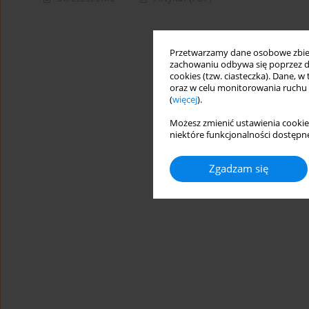
Przetwarzamy dane osobowe zbiera
zachowaniu odbywa się poprzez d
cookies (tzw. ciasteczka). Dane, w
oraz w celu monitorowania ruchu
(
więcej
).
Możesz zmienić ustawienia cookie
niektóre funkcjonalności dostępne
Zgadzam się