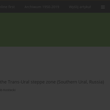
line first
Archiwum 1950-2019
Wyślij artykuł
n the Trans-Ural steppe zone (Southern Ural, Russia)
ub Kostecki