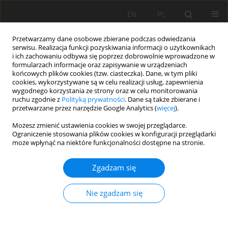
EN
PL
Przetwarzamy dane osobowe zbierane podczas odwiedzania
serwisu. Realizacja funkcji pozyskiwania informacji o użytkownikach
i ich zachowaniu odbywa się poprzez dobrowolnie wprowadzone w
formularzach informacje oraz zapisywanie w urządzeniach
końcowych plików cookies (tzw. ciasteczka). Dane, w tym pliki
cookies, wykorzystywane są w celu realizacji usług, zapewnienia
wygodnego korzystania ze strony oraz w celu monitorowania
ruchu zgodnie z
Polityką prywatności
. Dane są także zbierane i
przetwarzane przez narzędzie Google Analytics (
więcej
).
Autor
Andrzej Greinert
Możesz zmienić ustawienia cookies w swojej przeglądarce.
Ograniczenie stosowania plików cookies w konfiguracji przeglądarki
może wpłynąć na niektóre funkcjonalności dostępne na stronie.
PRACA PRZEGLĄDOWA
Gleby technogeniczne - Gleby Roku 2020 w
Zgadzam się
Polsce. Koncepcja, właściwości i klasyfikacja gleb
technogenicznych w Polsce
Nie zgadzam się
Cezary Kabała
,
Andrzej Greinert
,
Przemysław Charzyński
,
Łukasz
Uzarowicz
Soil Sci. Ann., 2020, 71(4), 267-280