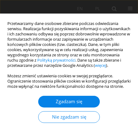
EN
PL
Przetwarzamy dane osobowe zbierane podczas odwiedzania
serwisu. Realizacja funkcji pozyskiwania informacji o użytkownikach
i ich zachowaniu odbywa się poprzez dobrowolnie wprowadzone w
formularzach informacje oraz zapisywanie w urządzeniach
końcowych plików cookies (tzw. ciasteczka). Dane, w tym pliki
cookies, wykorzystywane są w celu realizacji usług, zapewnienia
wygodnego korzystania ze strony oraz w celu monitorowania
ruchu zgodnie z
Polityką prywatności
. Dane są także zbierane i
przetwarzane przez narzędzie Google Analytics (
więcej
).
Autor
Francisco Gutiérrez Bonilla
Możesz zmienić ustawienia cookies w swojej przeglądarce.
Ograniczenie stosowania plików cookies w konfiguracji przeglądarki
może wpłynąć na niektóre funkcjonalności dostępne na stronie.
PRACA PRZEGLĄDOWA
Zgadzam się
Soil ecosystem services: trends, challenges, and
opportunities for Colombia
Nie zgadzam się
Andrea Angélica Bernal Figueroa
,
Natalia Sánchez Gómez
,
Germán
Eduardo Cely-Reyes
,
Francisco de Paula Gutiérrez Bonilla
Soil Sci. Ann., 2025, 76(1)203722