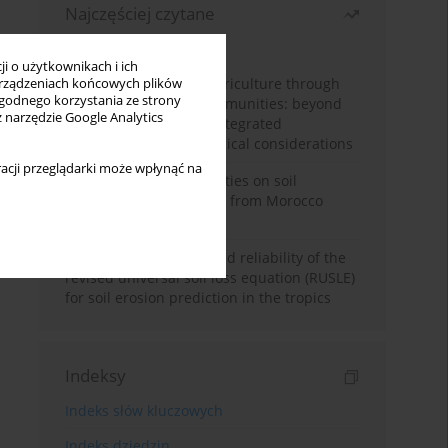
Najczęściej czytane
Miesiąc
Rok
i o użytkownikach i ich
Towards sustainable agriculture through
rządzeniach końcowych plików
wygodnego korzystania ze strony
synthetic microbial communities: beyond
z narzędzie Google Analytics
multifunctional roles, integrated
applications, and ecological considerations
acji przeglądarki może wpłynąć na
Impacts of mining activities on soil
properties: case studies from Morocco
mine sites
Revisiting the questioned reliability of the
revised universal soil loss equation (RUSLE)
for soil erosion prediction in the tropics
Indeksy
Indeks słów kluczowych
Indeks dziedzin