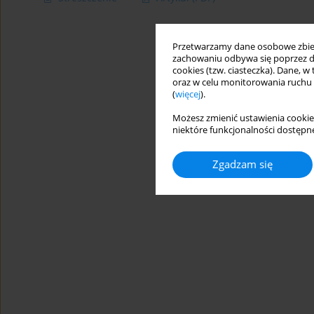
Przetwarzamy dane osobowe zbiera
zachowaniu odbywa się poprzez d
cookies (tzw. ciasteczka). Dane, w
oraz w celu monitorowania ruchu
(
więcej
).
Możesz zmienić ustawienia cookie
niektóre funkcjonalności dostępne
Zgadzam się