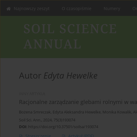
Najnowszy zeszyt
O czasopiśmie
Numery
On
Autor
Edyta Hewelke
INNY ARTYKUŁ
Racjonalne zarządzanie glebami rolnymi w wa
Bożena Smreczak
,
Edyta Aleksandra Hewelke
,
Monika Kowalik
,
Al
Soil Sci. Ann., 2024, 75(3)193074
DOI
:
https://doi.org/10.37501/soilsa/193074
Streszczenie
Artykuł
(PDF)