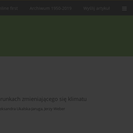
line first
Archiwum 1950-2019
Wyślij artykuł
runkach zmieniającego się klimatu
eksandra Ukalska-Jaruga
,
Jerzy Weber