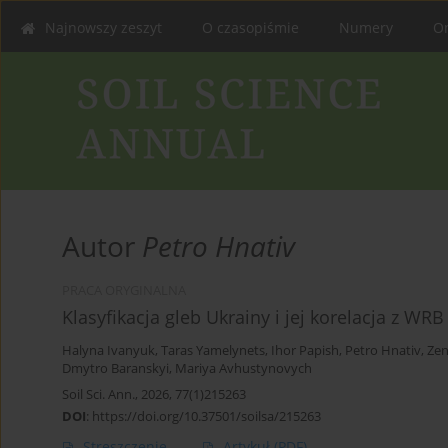
Najnowszy zeszyt
O czasopiśmie
Numery
On
Autor
Petro Hnativ
PRACA ORYGINALNA
Klasyfikacja gleb Ukrainy i jej korelacja z WRB
Halyna Ivanyuk
,
Taras Yamelynets
,
Ihor Papish
,
Petro Hnativ
,
Zen
Dmytro Baranskyi
,
Mariya Avhustynovych
Soil Sci. Ann., 2026, 77(1)215263
DOI
:
https://doi.org/10.37501/soilsa/215263
Streszczenie
Artykuł
(PDF)