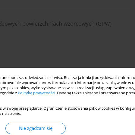
glebowych powierzchniach wzorcowych (GPW)
ne podczas odwiedzania serwisu. Realizacja funkcji pozyskiwania informacj
obrowolnie wprowadzone w formularzach informacje oraz zapisywanie w u
ion on soil structure and physicochemical
 tym pliki cookies, wykorzystywane są w celu realizacji usług, zapewnienia 
 zgodnie z
Polityką prywatności
. Dane są także zbierane i przetwarzane prze
s: a case study from western Ukraine
 Partyka
,
Viktor Ivaniuk
s w swojej przeglądarce. Ograniczenie stosowania plików cookies w konfigur
 na stronie.
Nie zgadzam się