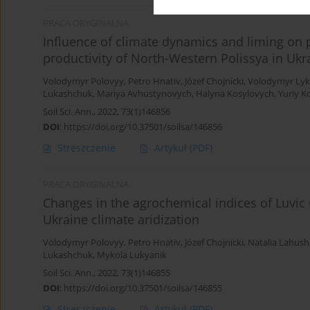
PRACA ORYGINALNA
Influence of climate dynamics and liming on p
productivity of North-Western Polissya in Ukr
Volodymyr Polovyy
,
Petro Hnativ
,
Józef Chojnicki
,
Volodymyr Ly
Lukashchuk
,
Mariya Avhustynovych
,
Halyna Kosylovych
,
Yuriy K
Soil Sci. Ann., 2022, 73(1)146856
DOI
:
https://doi.org/10.37501/soilsa/146856
Streszczenie
Artykuł
(PDF)
PRACA ORYGINALNA
Changes in the agrochemical indices of Luvi
Ukraine climate aridization
Volodymyr Polovyy
,
Petro Hnativ
,
Józef Chojnicki
,
Natalia Lahush
Lukashchuk
,
Mykola Lukyanik
Soil Sci. Ann., 2022, 73(1)146855
DOI
:
https://doi.org/10.37501/soilsa/146855
Streszczenie
Artykuł
(PDF)