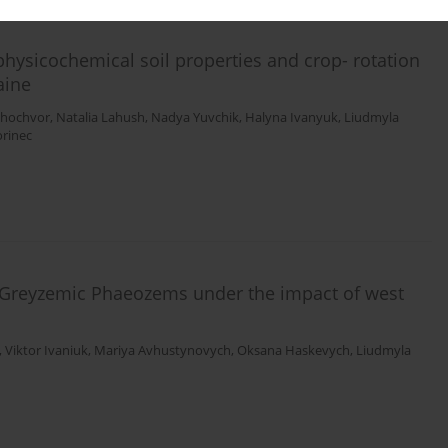
hysicochemical soil properties and crop- rotation
aine
khochvor
,
Natalia Lahush
,
Nadya Yuvchik
,
Halyna Ivanyuk
,
Liudmyla
orinec
c Greyzemic Phaeozems under the impact of west
,
Viktor Ivaniuk
,
Mariya Avhustynovych
,
Oksana Haskevych
,
Liudmyla