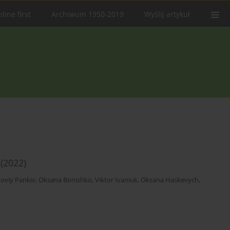
line first
Archiwum 1950-2019
Wyślij artykuł
 (2022)
oviy Pankiv
,
Oksana Bonishko
,
Viktor Ivaniuk
,
Oksana Haskevych
,