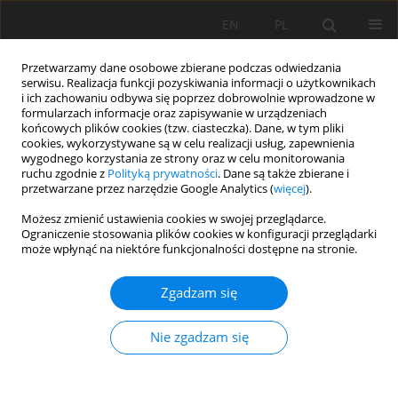
EN
PL
Przetwarzamy dane osobowe zbierane podczas odwiedzania
serwisu. Realizacja funkcji pozyskiwania informacji o użytkownikach
i ich zachowaniu odbywa się poprzez dobrowolnie wprowadzone w
formularzach informacje oraz zapisywanie w urządzeniach
końcowych plików cookies (tzw. ciasteczka). Dane, w tym pliki
cookies, wykorzystywane są w celu realizacji usług, zapewnienia
wygodnego korzystania ze strony oraz w celu monitorowania
ruchu zgodnie z
Polityką prywatności
. Dane są także zbierane i
przetwarzane przez narzędzie Google Analytics (
więcej
).
Autor
Huu Chien Hoang
Możesz zmienić ustawienia cookies w swojej przeglądarce.
Ograniczenie stosowania plików cookies w konfiguracji przeglądarki
może wpłynąć na niektóre funkcjonalności dostępne na stronie.
PRACA ORYGINALNA
Zgadzam się
Fractionation and bioavailability of zinc in
strongly acidic tea soils of northern Vietnam
Nie zgadzam się
Huu Chien Hoang
,
Kozo Iwasaki
,
Sota Tanaka
Soil Sci. Ann., 2026, 77(2)221699
DOI
:
https://doi.org/10.37501/soilsa/221699