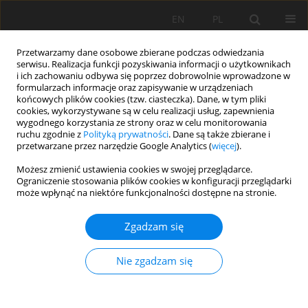
EN
PL
Przetwarzamy dane osobowe zbierane podczas odwiedzania
serwisu. Realizacja funkcji pozyskiwania informacji o użytkownikach
i ich zachowaniu odbywa się poprzez dobrowolnie wprowadzone w
formularzach informacje oraz zapisywanie w urządzeniach
końcowych plików cookies (tzw. ciasteczka). Dane, w tym pliki
cookies, wykorzystywane są w celu realizacji usług, zapewnienia
wygodnego korzystania ze strony oraz w celu monitorowania
ruchu zgodnie z
Polityką prywatności
. Dane są także zbierane i
przetwarzane przez narzędzie Google Analytics (
więcej
).
Autor
Jeffrey Hughes
Możesz zmienić ustawienia cookies w swojej przeglądarce.
Ograniczenie stosowania plików cookies w konfiguracji przeglądarki
może wpłynąć na niektóre funkcjonalności dostępne na stronie.
PRACA ORYGINALNA
Zgadzam się
Properties and indigenous knowledge of soil
materials used for consumption, healing and
Nie zgadzam się
cosmetics in KwaZulu-Natal, South Africa
Nkosinomusa Nomfundo Buthelezi-Dube
,
Pardon Muchaonyerwa
,
Jeffrey Hughes
,
Albert Modi
,
Karen Caister