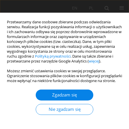
EN
PL
Przetwarzamy dane osobowe zbierane podczas odwiedzania
serwisu. Realizacja funkcji pozyskiwania informacji o użytkownikach
i ich zachowaniu odbywa się poprzez dobrowolnie wprowadzone w
formularzach informacje oraz zapisywanie w urządzeniach
końcowych plików cookies (tzw. ciasteczka). Dane, w tym pliki
cookies, wykorzystywane są w celu realizacji usług, zapewnienia
wygodnego korzystania ze strony oraz w celu monitorowania
ruchu zgodnie z
Polityką prywatności
. Dane są także zbierane i
przetwarzane przez narzędzie Google Analytics (
więcej
).
Autor
Shovkat Kholdorov
Możesz zmienić ustawienia cookies w swojej przeglądarce.
Ograniczenie stosowania plików cookies w konfiguracji przeglądarki
może wpłynąć na niektóre funkcjonalności dostępne na stronie.
PRACA ORYGINALNA
Zgadzam się
The drying of the Aral Sea: Soil formation and
restoration potential on the seabed
Nie zgadzam się
Zafarjon Jabbarov
,
Shovkat Kholdorov
,
Urol Nomozov
,
Samad
Makhammadiev
,
Gulnora Djalilova
,
Shokhrukh Abdullaev
Soil Sci. Ann., 2025, 76(2)207727