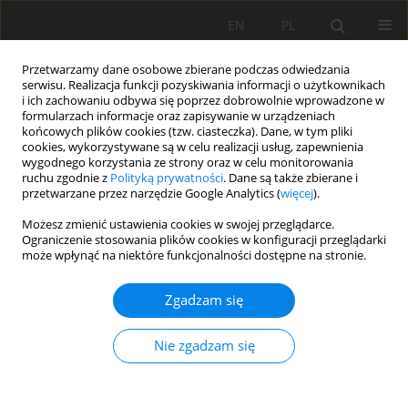
EN
PL
Przetwarzamy dane osobowe zbierane podczas odwiedzania
serwisu. Realizacja funkcji pozyskiwania informacji o użytkownikach
i ich zachowaniu odbywa się poprzez dobrowolnie wprowadzone w
formularzach informacje oraz zapisywanie w urządzeniach
końcowych plików cookies (tzw. ciasteczka). Dane, w tym pliki
cookies, wykorzystywane są w celu realizacji usług, zapewnienia
wygodnego korzystania ze strony oraz w celu monitorowania
ruchu zgodnie z
Polityką prywatności
. Dane są także zbierane i
przetwarzane przez narzędzie Google Analytics (
więcej
).
Autor
Marek Kolenčík
Możesz zmienić ustawienia cookies w swojej przeglądarce.
Ograniczenie stosowania plików cookies w konfiguracji przeglądarki
może wpłynąć na niektóre funkcjonalności dostępne na stronie.
PRACA ORYGINALNA
Zgadzam się
Appropriate agro-environmental strategy for
ZnO-nanoparticle foliar application on soybean
Nie zgadzam się
Dávid Ernst
,
Marek Kolenčík
,
Viktor Straka
,
Martin Šebesta
,
Ľuba
Ďurišová
,
Lenka Tomovičová
,
Gabriela Kratošová
,
Ivan Ravza
,
Veronika Žitniak Čurná
,
Ivan Černý
,
Yu Qian
,
Ján Gažo
,
Ladislav Ducsay
,
Nora Polláková
,
Martin Juriga