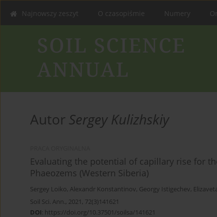
Najnowszy zeszyt
O czasopiśmie
Numery
On
Autor
Sergey Kulizhskiy
PRACA ORYGINALNA
Evaluating the potential of capillary rise for 
Phaeozems (Western Siberia)
Sergey Loiko
,
Alexandr Konstantinov
,
Georgy Istigechev
,
Elizave
Soil Sci. Ann., 2021, 72(3)141621
DOI
:
https://doi.org/10.37501/soilsa/141621