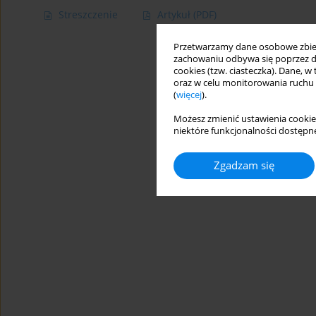
Streszczenie
Artykuł
(PDF)
Przetwarzamy dane osobowe zbiera
zachowaniu odbywa się poprzez d
cookies (tzw. ciasteczka). Dane, w
oraz w celu monitorowania ruchu
(
więcej
).
Możesz zmienić ustawienia cookie
niektóre funkcjonalności dostępne
Zgadzam się