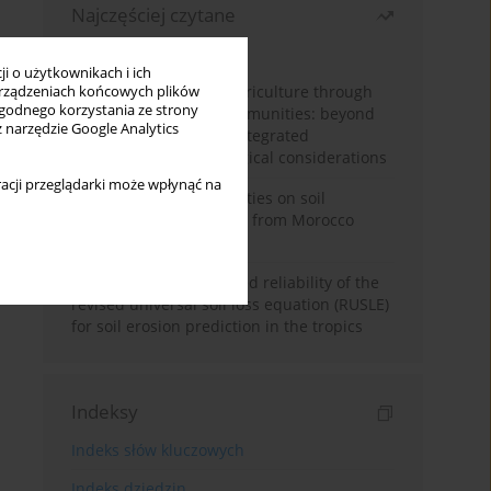
Najczęściej czytane
Miesiąc
Rok
i o użytkownikach i ich
Towards sustainable agriculture through
rządzeniach końcowych plików
wygodnego korzystania ze strony
synthetic microbial communities: beyond
z narzędzie Google Analytics
multifunctional roles, integrated
applications, and ecological considerations
acji przeglądarki może wpłynąć na
Impacts of mining activities on soil
properties: case studies from Morocco
mine sites
Revisiting the questioned reliability of the
revised universal soil loss equation (RUSLE)
for soil erosion prediction in the tropics
Indeksy
Indeks słów kluczowych
Indeks dziedzin