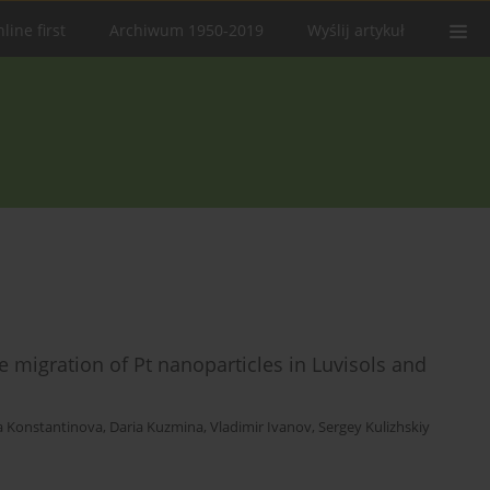
line first
Archiwum 1950-2019
Wyślij artykuł
the migration of Pt nanoparticles in Luvisols and
ta Konstantinova
,
Daria Kuzmina
,
Vladimir Ivanov
,
Sergey Kulizhskiy