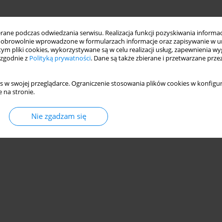
ne podczas odwiedzania serwisu. Realizacja funkcji pozyskiwania informacj
obrowolnie wprowadzone w formularzach informacje oraz zapisywanie w u
 tym pliki cookies, wykorzystywane są w celu realizacji usług, zapewnienia 
 zgodnie z
Polityką prywatności
. Dane są także zbierane i przetwarzane prze
s w swojej przeglądarce. Ograniczenie stosowania plików cookies w konfigur
 na stronie.
Nie zgadzam się