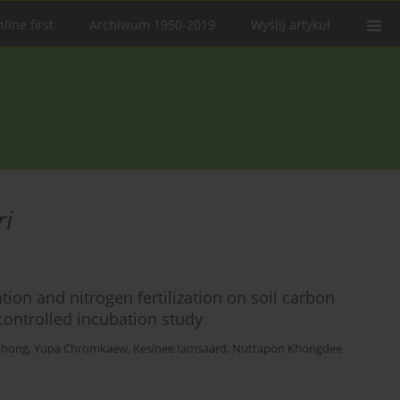
line first
Archiwum 1950-2019
Wyślij artykuł
ri
tion and nitrogen fertilization on soil carbon
controlled incubation study
phong
,
Yupa Chromkaew
,
Kesinee Iamsaard
,
Nuttapon Khongdee