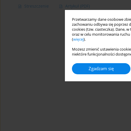
Streszczenie
Artykuł
(PDF)
Przetwarzamy dane osobowe zbiera
zachowaniu odbywa się poprzez d
cookies (tzw. ciasteczka). Dane, w
oraz w celu monitorowania ruchu
(
więcej
).
Możesz zmienić ustawienia cookie
niektóre funkcjonalności dostępne
Zgadzam się