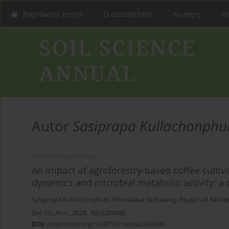
Najnowszy zeszyt
O czasopiśmie
Numery
On
Autor
Sasiprapa Kullachonphu
PRACA ORYGINALNA
An impact of agroforestry-based coffee cultiva
dynamics and microbial metabolic activity: a 
Sasiprapa Kullachonphuri
,
Phonlawat Soilueang
,
Piyaphad Ninla
Soil Sci. Ann., 2025, 76(2)204388
DOI
:
https://doi.org/10.37501/soilsa/204388