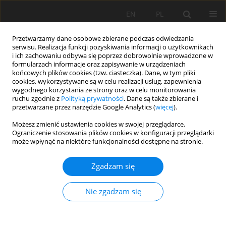
EN
PL
Przetwarzamy dane osobowe zbierane podczas odwiedzania
serwisu. Realizacja funkcji pozyskiwania informacji o użytkownikach
i ich zachowaniu odbywa się poprzez dobrowolnie wprowadzone w
formularzach informacje oraz zapisywanie w urządzeniach
końcowych plików cookies (tzw. ciasteczka). Dane, w tym pliki
cookies, wykorzystywane są w celu realizacji usług, zapewnienia
wygodnego korzystania ze strony oraz w celu monitorowania
ruchu zgodnie z
Polityką prywatności
. Dane są także zbierane i
przetwarzane przez narzędzie Google Analytics (
więcej
).
Autor
Alina Kurasova
Możesz zmienić ustawienia cookies w swojej przeglądarce.
Ograniczenie stosowania plików cookies w konfiguracji przeglądarki
może wpłynąć na niektóre funkcjonalności dostępne na stronie.
PRACA ORYGINALNA
Zgadzam się
Composition and properties of soils developed
within the ash disposal areas originated from
Nie zgadzam się
peat combustion (Tyumen, Russia)
Alexandr Konstantinov
,
Andrey Novoselov
,
Elizaveta Konstantinova
,
Sergey Loiko
,
Alina Kurasova
,
Tatiana Minkina