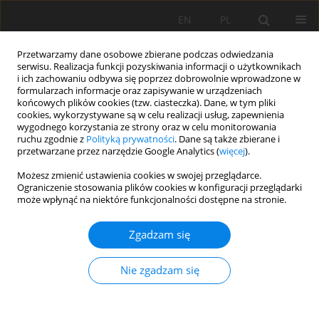
EN
PL
Przetwarzamy dane osobowe zbierane podczas odwiedzania
serwisu. Realizacja funkcji pozyskiwania informacji o użytkownikach
i ich zachowaniu odbywa się poprzez dobrowolnie wprowadzone w
formularzach informacje oraz zapisywanie w urządzeniach
końcowych plików cookies (tzw. ciasteczka). Dane, w tym pliki
cookies, wykorzystywane są w celu realizacji usług, zapewnienia
wygodnego korzystania ze strony oraz w celu monitorowania
ruchu zgodnie z
Polityką prywatności
. Dane są także zbierane i
przetwarzane przez narzędzie Google Analytics (
więcej
).
Autor
Sergey Loiko
Możesz zmienić ustawienia cookies w swojej przeglądarce.
Ograniczenie stosowania plików cookies w konfiguracji przeglądarki
może wpłynąć na niektóre funkcjonalności dostępne na stronie.
PRACA ORYGINALNA
Evaluating the potential of capillary rise for the
Zgadzam się
migration of Pt nanoparticles in Luvisols and
Phaeozems (Western Siberia)
Nie zgadzam się
Sergey Loiko
,
Alexandr Konstantinov
,
Georgy Istigechev
,
Elizaveta
Konstantinova
,
Daria Kuzmina
,
Vladimir Ivanov
,
Sergey Kulizhskiy
Soil Sci. Ann., 2021, 72(3)141621