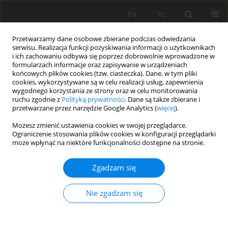
EN
PL
Przetwarzamy dane osobowe zbierane podczas odwiedzania
serwisu. Realizacja funkcji pozyskiwania informacji o użytkownikach
i ich zachowaniu odbywa się poprzez dobrowolnie wprowadzone w
formularzach informacje oraz zapisywanie w urządzeniach
końcowych plików cookies (tzw. ciasteczka). Dane, w tym pliki
cookies, wykorzystywane są w celu realizacji usług, zapewnienia
wygodnego korzystania ze strony oraz w celu monitorowania
ruchu zgodnie z
Polityką prywatności
. Dane są także zbierane i
przetwarzane przez narzędzie Google Analytics (
więcej
).
Autor
Diana Lopez Alvarez
Możesz zmienić ustawienia cookies w swojej przeglądarce.
Ograniczenie stosowania plików cookies w konfiguracji przeglądarki
może wpłynąć na niektóre funkcjonalności dostępne na stronie.
PRACA PRZEGLĄDOWA
Zgadzam się
Metagenomics approaches to understanding soil
health in environmental research - a review
Nie zgadzam się
Juan Diego Duque Zapata
,
Jaime Eduardo Muñoz Florez
,
Diana Lopez
Alvarez
Soil Sci. Ann., 2023, 74(1)163080