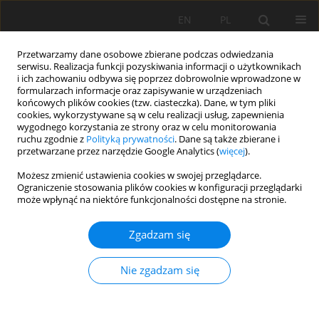
EN
PL
Przetwarzamy dane osobowe zbierane podczas odwiedzania
serwisu. Realizacja funkcji pozyskiwania informacji o użytkownikach
i ich zachowaniu odbywa się poprzez dobrowolnie wprowadzone w
formularzach informacje oraz zapisywanie w urządzeniach
końcowych plików cookies (tzw. ciasteczka). Dane, w tym pliki
cookies, wykorzystywane są w celu realizacji usług, zapewnienia
wygodnego korzystania ze strony oraz w celu monitorowania
ruchu zgodnie z
Polityką prywatności
. Dane są także zbierane i
przetwarzane przez narzędzie Google Analytics (
więcej
).
Autor
Mykola Lukyanik
Możesz zmienić ustawienia cookies w swojej przeglądarce.
Ograniczenie stosowania plików cookies w konfiguracji przeglądarki
może wpłynąć na niektóre funkcjonalności dostępne na stronie.
PRACA ORYGINALNA
Zgadzam się
Changes in the agrochemical indices of Luvic
Greyzemic Phaeozems under the impact of west
Nie zgadzam się
Ukraine climate aridization
Volodymyr Polovyy
,
Petro Hnativ
,
Józef Chojnicki
,
Natalia Lahush
,
Viktor Ivaniuk
,
Mariya Avhustynovych
,
Oksana Haskevych
,
Liudmyla