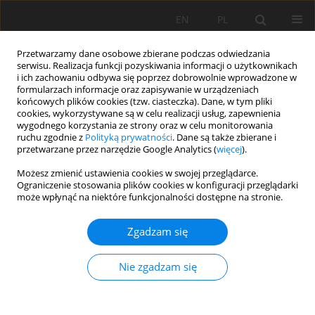
EN
PL
Przetwarzamy dane osobowe zbierane podczas odwiedzania
serwisu. Realizacja funkcji pozyskiwania informacji o użytkownikach
i ich zachowaniu odbywa się poprzez dobrowolnie wprowadzone w
formularzach informacje oraz zapisywanie w urządzeniach
końcowych plików cookies (tzw. ciasteczka). Dane, w tym pliki
cookies, wykorzystywane są w celu realizacji usług, zapewnienia
wygodnego korzystania ze strony oraz w celu monitorowania
ruchu zgodnie z
Polityką prywatności
. Dane są także zbierane i
przetwarzane przez narzędzie Google Analytics (
więcej
).
Autor
Volodymyr Lykhochvor
Możesz zmienić ustawienia cookies w swojej przeglądarce.
Ograniczenie stosowania plików cookies w konfiguracji przeglądarki
może wpłynąć na niektóre funkcjonalności dostępne na stronie.
PRACA ORYGINALNA
Zgadzam się
Influence of climate dynamics and liming on
physicochemical soil properties and crop-
Nie zgadzam się
rotation productivity of North-Western Polissya
in Ukraine
Volodymyr Polovyy
,
Petro Hnativ
,
Józef Chojnicki
,
Volodymyr