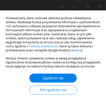
EN
PL
Przetwarzamy dane osobowe zbierane podczas odwiedzania
serwisu. Realizacja funkcji pozyskiwania informacji o użytkownikach
i ich zachowaniu odbywa się poprzez dobrowolnie wprowadzone w
formularzach informacje oraz zapisywanie w urządzeniach
końcowych plików cookies (tzw. ciasteczka). Dane, w tym pliki
cookies, wykorzystywane są w celu realizacji usług, zapewnienia
wygodnego korzystania ze strony oraz w celu monitorowania
ruchu zgodnie z
Polityką prywatności
. Dane są także zbierane i
przetwarzane przez narzędzie Google Analytics (
więcej
).
Autor
Fouad Malki
Możesz zmienić ustawienia cookies w swojej przeglądarce.
Ograniczenie stosowania plików cookies w konfiguracji przeglądarki
może wpłynąć na niektóre funkcjonalności dostępne na stronie.
PRACA ORYGINALNA
Zgadzam się
Stability of organic matter in forest soils of the
middle Central Atlas: Extraction by biochemical
Nie zgadzam się
fractionation
Mohamed El Mderssa
,
Fouad Malki
,
Hicham Ikraoun
,
Younes Abbas
,
Meysara Elmalki
,
Laila Nassiri
,
Jamal Ibijbijen