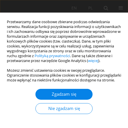
EN
PL
Przetwarzamy dane osobowe zbierane podczas odwiedzania
serwisu. Realizacja funkcji pozyskiwania informacji o użytkownikach
i ich zachowaniu odbywa się poprzez dobrowolnie wprowadzone w
formularzach informacje oraz zapisywanie w urządzeniach
końcowych plików cookies (tzw. ciasteczka). Dane, w tym pliki
cookies, wykorzystywane są w celu realizacji usług, zapewnienia
wygodnego korzystania ze strony oraz w celu monitorowania
ruchu zgodnie z
Polityką prywatności
. Dane są także zbierane i
przetwarzane przez narzędzie Google Analytics (
więcej
).
Autor
Malika Mamasolieva
Możesz zmienić ustawienia cookies w swojej przeglądarce.
Ograniczenie stosowania plików cookies w konfiguracji przeglądarki
może wpłynąć na niektóre funkcjonalności dostępne na stronie.
PRACA PRZEGLĄDOWA
Zgadzam się
Role of silicon and silicon fertilizers in the world:
a review of papers from the Scopus database
Nie zgadzam się
published in English for the period of 2012–2022
Malika Mamasolieva
,
Laziza Gafurova
,
Ilyos Hudoynazarov
,
Mukhiddin
Juliev