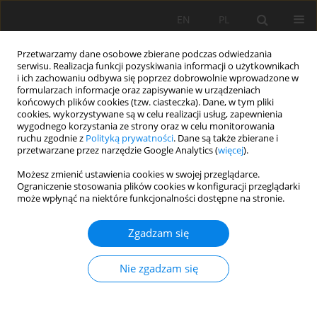
EN
PL
Przetwarzamy dane osobowe zbierane podczas odwiedzania
serwisu. Realizacja funkcji pozyskiwania informacji o użytkownikach
i ich zachowaniu odbywa się poprzez dobrowolnie wprowadzone w
formularzach informacje oraz zapisywanie w urządzeniach
końcowych plików cookies (tzw. ciasteczka). Dane, w tym pliki
cookies, wykorzystywane są w celu realizacji usług, zapewnienia
wygodnego korzystania ze strony oraz w celu monitorowania
ruchu zgodnie z
Polityką prywatności
. Dane są także zbierane i
przetwarzane przez narzędzie Google Analytics (
więcej
).
Autor
Suraj Maurya
Możesz zmienić ustawienia cookies w swojej przeglądarce.
Ograniczenie stosowania plików cookies w konfiguracji przeglądarki
może wpłynąć na niektóre funkcjonalności dostępne na stronie.
PRACA ORYGINALNA
Zgadzam się
Assessment of soil erosion in the Beas Valley,
Kullu, Himachal Pradesh: A study of Western
Nie zgadzam się
Himalayan landscape, Northern India
Suraj Kumar Maurya
,
Vartika Singh
,
Kesar Chand
,
Prabuddh Kumar
Mishra