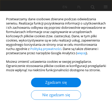
EN
PL
Przetwarzamy dane osobowe zbierane podczas odwiedzania
serwisu. Realizacja funkcji pozyskiwania informacji o użytkownikach
i ich zachowaniu odbywa się poprzez dobrowolnie wprowadzone w
formularzach informacje oraz zapisywanie w urządzeniach
końcowych plików cookies (tzw. ciasteczka). Dane, w tym pliki
cookies, wykorzystywane są w celu realizacji usług, zapewnienia
wygodnego korzystania ze strony oraz w celu monitorowania
ruchu zgodnie z
Polityką prywatności
. Dane są także zbierane i
przetwarzane przez narzędzie Google Analytics (
więcej
).
Autor
Adam Michalski
Możesz zmienić ustawienia cookies w swojej przeglądarce.
Ograniczenie stosowania plików cookies w konfiguracji przeglądarki
może wpłynąć na niektóre funkcjonalności dostępne na stronie.
PRACA ORYGINALNA
Pozycja systematyczna gleb aluwialnych -
Zgadzam się
zagadnienia problematyczne na przykładach z
Pojezierzy Południowobałtyckich, Polska
Nie zgadzam się
północna
Marcin Świtoniak
,
Adam Michalski
,
Maciej Markiewicz