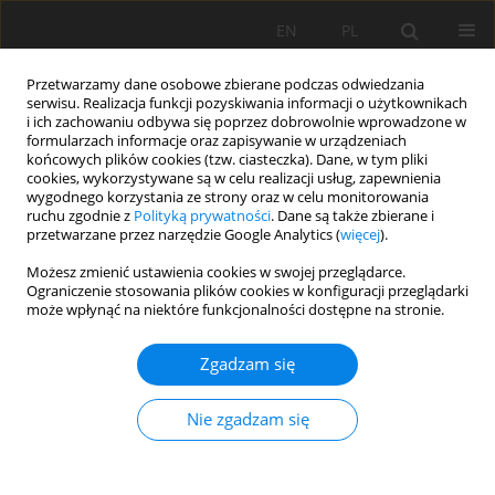
EN
PL
Przetwarzamy dane osobowe zbierane podczas odwiedzania
serwisu. Realizacja funkcji pozyskiwania informacji o użytkownikach
i ich zachowaniu odbywa się poprzez dobrowolnie wprowadzone w
formularzach informacje oraz zapisywanie w urządzeniach
końcowych plików cookies (tzw. ciasteczka). Dane, w tym pliki
cookies, wykorzystywane są w celu realizacji usług, zapewnienia
wygodnego korzystania ze strony oraz w celu monitorowania
ruchu zgodnie z
Polityką prywatności
. Dane są także zbierane i
przetwarzane przez narzędzie Google Analytics (
więcej
).
Autor
Prabuddh Mishra
Możesz zmienić ustawienia cookies w swojej przeglądarce.
Ograniczenie stosowania plików cookies w konfiguracji przeglądarki
może wpłynąć na niektóre funkcjonalności dostępne na stronie.
PRACA ORYGINALNA
Zgadzam się
Assessment of soil erosion in the Beas Valley,
Kullu, Himachal Pradesh: A study of Western
Nie zgadzam się
Himalayan landscape, Northern India
Suraj Kumar Maurya
,
Vartika Singh
,
Kesar Chand
,
Prabuddh Kumar
Mishra