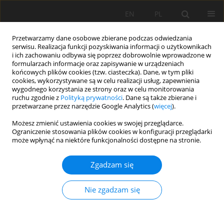
EN
PL
Przetwarzamy dane osobowe zbierane podczas odwiedzania
serwisu. Realizacja funkcji pozyskiwania informacji o użytkownikach
i ich zachowaniu odbywa się poprzez dobrowolnie wprowadzone w
formularzach informacje oraz zapisywanie w urządzeniach
końcowych plików cookies (tzw. ciasteczka). Dane, w tym pliki
cookies, wykorzystywane są w celu realizacji usług, zapewnienia
wygodnego korzystania ze strony oraz w celu monitorowania
ruchu zgodnie z
Polityką prywatności
. Dane są także zbierane i
przetwarzane przez narzędzie Google Analytics (
więcej
).
Autor
Vladyslav Nedoroda
Możesz zmienić ustawienia cookies w swojej przeglądarce.
Ograniczenie stosowania plików cookies w konfiguracji przeglądarki
może wpłynąć na niektóre funkcjonalności dostępne na stronie.
PRACA ORYGINALNA
Zgadzam się
Analysis of the feasibility of using fertilizers
based on fulvic acids in bioremediation of
Nie zgadzam się
contaminated soil
Vladyslav Nedoroda
,
Ganna Trokhymenko
,
Oleh Kibarov
Soil Sci. Ann., 2024, 75(4)195814