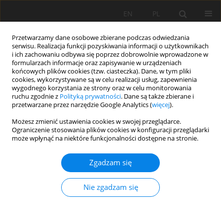
EN
PL
Przetwarzamy dane osobowe zbierane podczas odwiedzania
serwisu. Realizacja funkcji pozyskiwania informacji o użytkownikach
i ich zachowaniu odbywa się poprzez dobrowolnie wprowadzone w
formularzach informacje oraz zapisywanie w urządzeniach
końcowych plików cookies (tzw. ciasteczka). Dane, w tym pliki
cookies, wykorzystywane są w celu realizacji usług, zapewnienia
wygodnego korzystania ze strony oraz w celu monitorowania
ruchu zgodnie z
Polityką prywatności
. Dane są także zbierane i
przetwarzane przez narzędzie Google Analytics (
więcej
).
Autor
Urol Nomozov
Możesz zmienić ustawienia cookies w swojej przeglądarce.
Ograniczenie stosowania plików cookies w konfiguracji przeglądarki
może wpłynąć na niektóre funkcjonalności dostępne na stronie.
PRACA ORYGINALNA
Zgadzam się
The drying of the Aral Sea: Soil formation and
restoration potential on the seabed
Nie zgadzam się
Zafarjon Jabbarov
,
Shovkat Kholdorov
,
Urol Nomozov
,
Samad
Makhammadiev
,
Gulnora Djalilova
,
Shokhrukh Abdullaev
Soil Sci. Ann., 2025, 76(2)207727