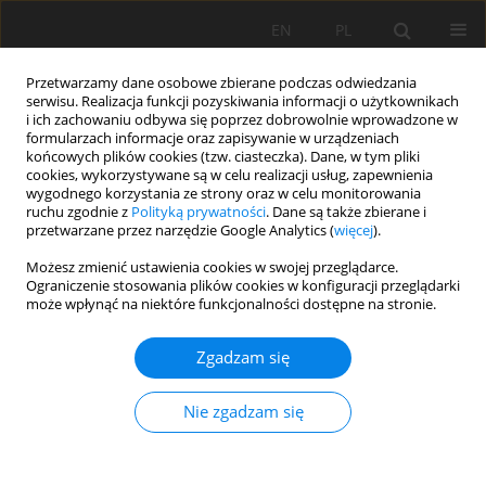
EN
PL
Przetwarzamy dane osobowe zbierane podczas odwiedzania
serwisu. Realizacja funkcji pozyskiwania informacji o użytkownikach
i ich zachowaniu odbywa się poprzez dobrowolnie wprowadzone w
formularzach informacje oraz zapisywanie w urządzeniach
końcowych plików cookies (tzw. ciasteczka). Dane, w tym pliki
cookies, wykorzystywane są w celu realizacji usług, zapewnienia
wygodnego korzystania ze strony oraz w celu monitorowania
ruchu zgodnie z
Polityką prywatności
. Dane są także zbierane i
przetwarzane przez narzędzie Google Analytics (
więcej
).
Autor
Azizbek Orazbaev
Możesz zmienić ustawienia cookies w swojej przeglądarce.
Ograniczenie stosowania plików cookies w konfiguracji przeglądarki
może wpłynąć na niektóre funkcjonalności dostępne na stronie.
PRACA PRZEGLĄDOWA
Zgadzam się
Marginal lands: a review of papers from the
Scopus database published in English for the
Nie zgadzam się
period of 1979–2022
Ilyaskhoja Jumaniyazov
,
Mukhiddin Juliev
,
Mamanbek Reimov
,
Azizbek
Orazbaev
,
Temurbek Reymov
,
Kuatbay Bekanov