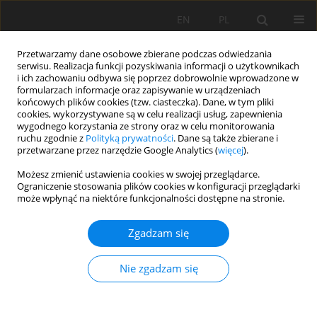
EN
PL
Przetwarzamy dane osobowe zbierane podczas odwiedzania
serwisu. Realizacja funkcji pozyskiwania informacji o użytkownikach
i ich zachowaniu odbywa się poprzez dobrowolnie wprowadzone w
formularzach informacje oraz zapisywanie w urządzeniach
końcowych plików cookies (tzw. ciasteczka). Dane, w tym pliki
cookies, wykorzystywane są w celu realizacji usług, zapewnienia
wygodnego korzystania ze strony oraz w celu monitorowania
ruchu zgodnie z
Polityką prywatności
. Dane są także zbierane i
przetwarzane przez narzędzie Google Analytics (
więcej
).
Autor
Daniel Osorio
Możesz zmienić ustawienia cookies w swojej przeglądarce.
Ograniczenie stosowania plików cookies w konfiguracji przeglądarki
może wpłynąć na niektóre funkcjonalności dostępne na stronie.
PRACA ORYGINALNA
Zgadzam się
Field-flow fractionation and gel permeation
methods for total soil fungal mass determination
Nie zgadzam się
Áron Béni
,
Kate Lajtha
,
Daniel Osorio
,
István Fekete
Soil Sci. Ann., 2021, 72(3)143901
DOI
:
https://doi.org/10.37501/soilsa/143901