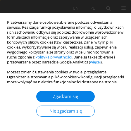
EN
PL
Przetwarzamy dane osobowe zbierane podczas odwiedzania
serwisu. Realizacja funkcji pozyskiwania informacji o użytkownikach
i ich zachowaniu odbywa się poprzez dobrowolnie wprowadzone w
formularzach informacje oraz zapisywanie w urządzeniach
końcowych plików cookies (tzw. ciasteczka). Dane, w tym pliki
cookies, wykorzystywane są w celu realizacji usług, zapewnienia
wygodnego korzystania ze strony oraz w celu monitorowania
ruchu zgodnie z
Polityką prywatności
. Dane są także zbierane i
przetwarzane przez narzędzie Google Analytics (
więcej
).
Autor
Wojciech Piaszczyk
Możesz zmienić ustawienia cookies w swojej przeglądarce.
Ograniczenie stosowania plików cookies w konfiguracji przeglądarki
może wpłynąć na niektóre funkcjonalności dostępne na stronie.
PRACA ORYGINALNA
Zgadzam się
Stan aktywności enzymatycznej gleb w zależności
od wybranych właściwości chemicznych gleb
Nie zgadzam się
rdzawych
Jarosław Lasota
,
Ewa Błońska
,
Wojciech Piaszczyk
Soil Sci. Ann., 2021, 72(4)140641