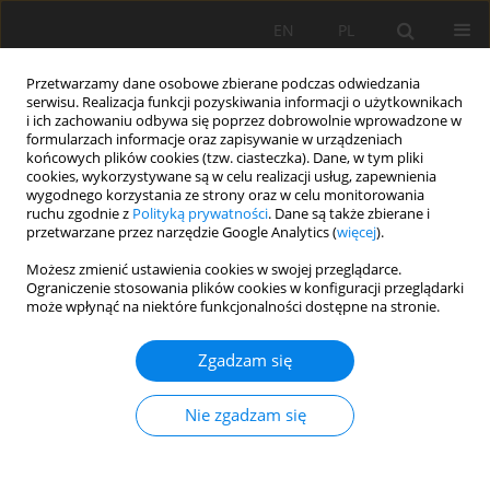
EN
PL
Przetwarzamy dane osobowe zbierane podczas odwiedzania
serwisu. Realizacja funkcji pozyskiwania informacji o użytkownikach
i ich zachowaniu odbywa się poprzez dobrowolnie wprowadzone w
formularzach informacje oraz zapisywanie w urządzeniach
końcowych plików cookies (tzw. ciasteczka). Dane, w tym pliki
cookies, wykorzystywane są w celu realizacji usług, zapewnienia
wygodnego korzystania ze strony oraz w celu monitorowania
ruchu zgodnie z
Polityką prywatności
. Dane są także zbierane i
przetwarzane przez narzędzie Google Analytics (
więcej
).
Autor
YU QIAN
Możesz zmienić ustawienia cookies w swojej przeglądarce.
Ograniczenie stosowania plików cookies w konfiguracji przeglądarki
może wpłynąć na niektóre funkcjonalności dostępne na stronie.
PRACA ORYGINALNA
Zgadzam się
Appropriate agro-environmental strategy for
ZnO-nanoparticle foliar application on soybean
Nie zgadzam się
Dávid Ernst
,
Marek Kolenčík
,
Viktor Straka
,
Martin Šebesta
,
Ľuba
Ďurišová
,
Lenka Tomovičová
,
Gabriela Kratošová
,
Ivan Ravza
,
Veronika Žitniak Čurná
,
Ivan Černý
,
Yu Qian
,
Ján Gažo
,
Ladislav Ducsay
,
Nora Polláková
,
Martin Juriga